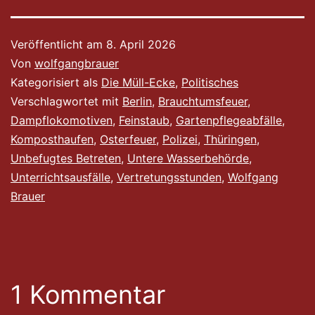
Veröffentlicht am
8. April 2026
Von
wolfgangbrauer
Kategorisiert als
Die Müll-Ecke
,
Politisches
Verschlagwortet mit
Berlin
,
Brauchtumsfeuer
,
Dampflokomotiven
,
Feinstaub
,
Gartenpflegeabfälle
,
Komposthaufen
,
Osterfeuer
,
Polizei
,
Thüringen
,
Unbefugtes Betreten
,
Untere Wasserbehörde
,
Unterrichtsausfälle
,
Vertretungsstunden
,
Wolfgang
Brauer
1 Kommentar