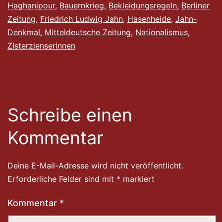
Haghanipour
,
Bauernkrieg
,
Bekleidungsregeln
,
Berliner
Zeitung
,
Friedrich Ludwig Jahn
,
Hasenheide
,
Jahn-
Denkmal
,
Mitteldeutsche Zeitung
,
Nationalismus
,
ZIsterzienserinnen
Schreibe einen
Kommentar
Deine E-Mail-Adresse wird nicht veröffentlicht.
Erforderliche Felder sind mit
*
markiert
Kommentar
*