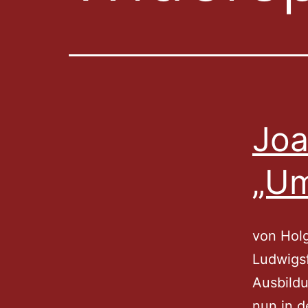
Joa
„U
von Holg
Ludwigsf
Ausbildu
nun in d