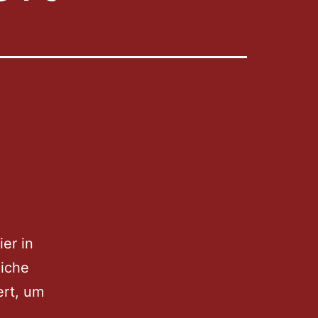
ier in
liche
ert, um