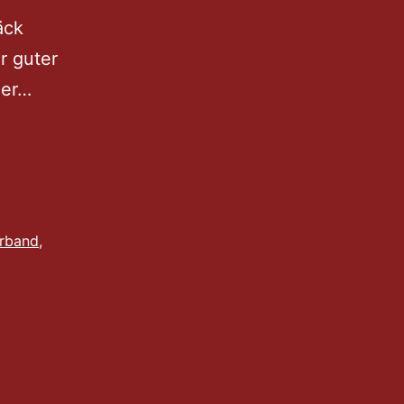
äck
r guter
Joachim
der…
Seyppels
„Umwege
nach
Haus“
erband
,