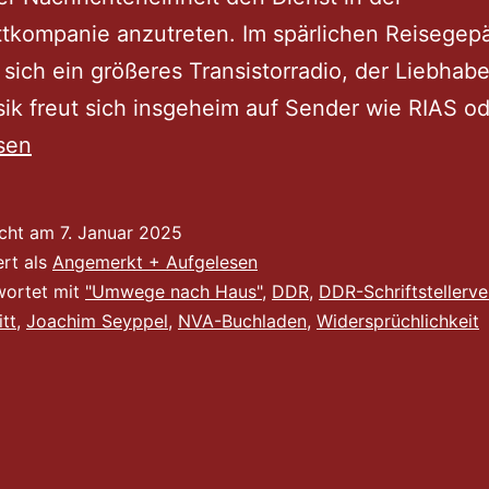
tkompanie anzutreten. Im spärlichen Reisegep
 sich ein größeres Transistorradio, der Liebhabe
k freut sich insgeheim auf Sender wie RIAS o
sen
icht am
7. Januar 2025
ert als
Angemerkt + Aufgelesen
wortet mit
"Umwege nach Haus"
,
DDR
,
DDR-Schriftstellerv
itt
,
Joachim Seyppel
,
NVA-Buchladen
,
Widersprüchlichkeit