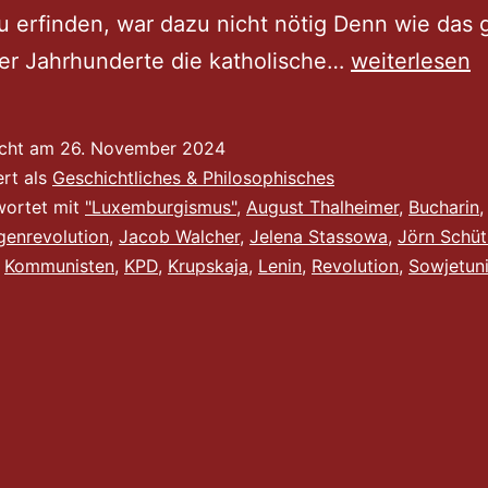
 erfinden, war dazu nicht nötig Denn wie das 
»Grüßen
er Jahrhunderte die katholische…
weiterlesen
Sie
alle,
icht am
26. November 2024
die
ert als
Geschichtliches & Philosophisches
ich
wortet mit
"Luxemburgismus"
,
August Thalheimer
,
Bucharin
enrevolution
,
Jacob Walcher
,
Jelena Stassowa
,
Jörn Schü
als
,
Kommunisten
,
KPD
,
Krupskaja
,
Lenin
,
Revolution
,
Sowjetun
Genossen
und
Menschen
achten
kann.«