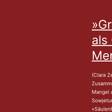
»Gr
als
Men
(Clara Z
Zusamme
Mangel a
Sowjetun
»Säulenh