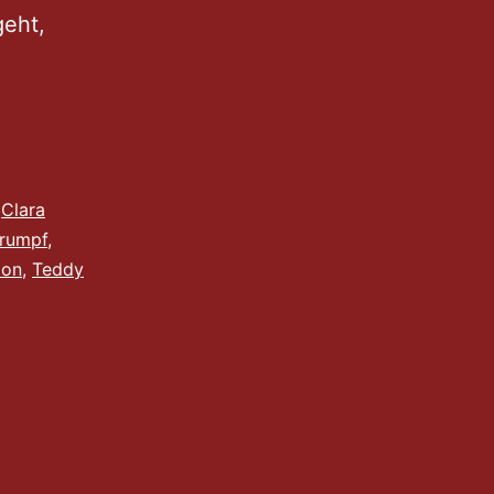
geht,
,
Clara
trumpf
,
ion
,
Teddy