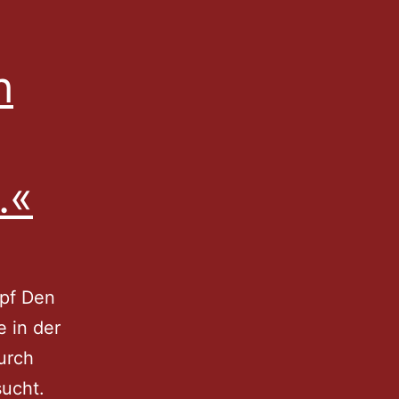
h
.«
pf Den
e in der
urch
sucht.