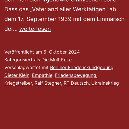
Dass das „Vaterland aller Werktätigen“ ab
dem 17. September 1939 mit dem Einmarsch
Konzert
der…
weiterlesen
der
falschen
Veröffentlicht am
5. Oktober 2024
Stimmen
Kategorisiert als
Die Müll-Ecke
Verschlagwortet mit
Berliner Friedenskundgebung
,
Dieter Klein
,
Empathie
,
Friedensbewegung
,
Kriegstreiber
,
Ralf Stegner
,
RT Deutsch
,
Ukrainekrieg