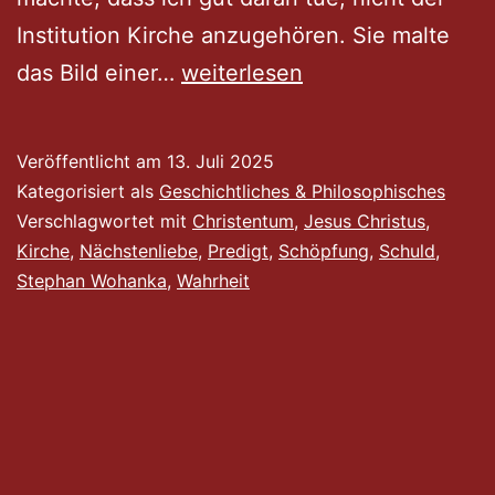
Institution Kirche anzugehören. Sie malte
Nachdenken
das Bild einer…
weiterlesen
über
die
Veröffentlicht am
13. Juli 2025
christliche
Kategorisiert als
Geschichtliches & Philosophisches
Wahrheit
Verschlagwortet mit
Christentum
,
Jesus Christus
,
Kirche
,
Nächstenliebe
,
Predigt
,
Schöpfung
,
Schuld
,
Stephan Wohanka
,
Wahrheit