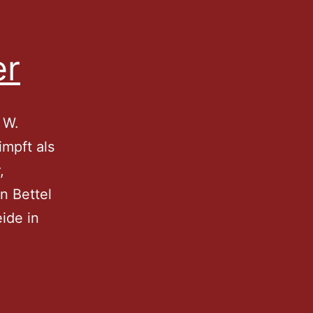
er
 W.
impft als
,
n Bettel
eide in