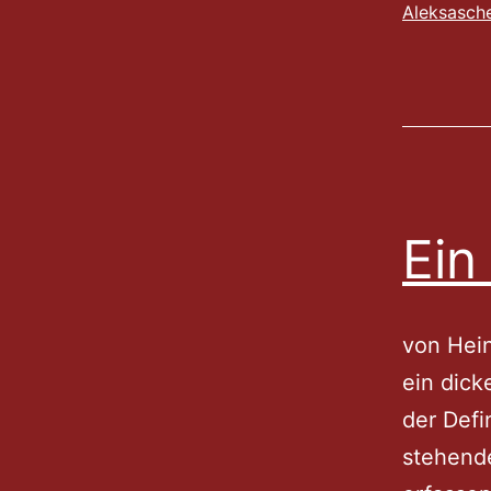
Aleksasch
Ein
von Hei
ein dick
der Defi
stehende