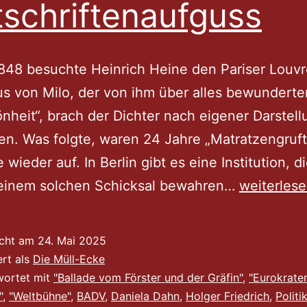
tschriftenaufguss
848 besuchte Heinrich Heine den Pariser Louvr
s von Milo, der von ihm über alles bewunderte
nheit“, brach der Dichter nach eigener Darstell
. Was folgte, waren 24 Jahre „Matratzengruft“
 wieder auf. In Berlin gibt es eine Institution, d
Eine
r einem solchen Schicksal bewahren…
weiterles
gefährlich
Venus,
icht am
24. Mai 2025
unsichtba
ert als
Die Müll-Ecke
Weichenste
wortet mit
"Ballade vom Förster und der Gräfin"
,
"Eurokrate
"
,
"Weltbühne"
,
BADV
,
Daniela Dahn
,
Holger Friedrich
,
Politi
und