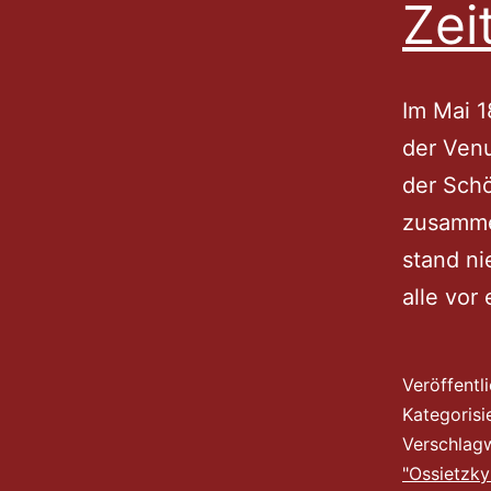
Zei
Im Mai 1
der Venu
der Schö
zusammen
stand nie
alle vo
Veröffentl
Kategorisi
Verschlag
"Ossietzky