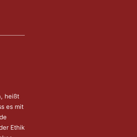
tenaufguss
, heißt
ss es mit
ede
der Ethik