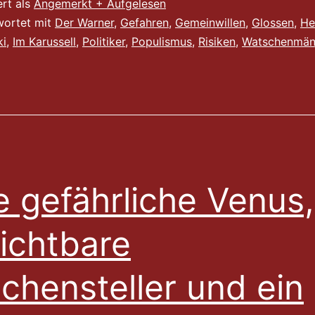
ert als
Angemerkt + Aufgelesen
wortet mit
Der Warner
,
Gefahren
,
Gemeinwillen
,
Glossen
,
He
i
,
Im Karussell
,
Politiker
,
Populismus
,
Risiken
,
Watschenmän
e gefährliche Venus,
ichtbare
chensteller und ein