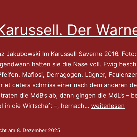
Karussell. Der Warn
z Jakubowski Im Karussell Saverne 2016. Foto:
rgendwann hatten sie die Nase voll. Ewig besch
Pfeifen, Mafiosi, Demagogen, Lügner, Faulenzer
 et cetera schmiss einer nach dem anderen de
t traten die MdB’s ab, dann gingen die MdL’s – b
Im
l in die Wirtschaft –, hernach…
weiterlesen
Karussell.
Der
icht am
8. Dezember 2025
Warner