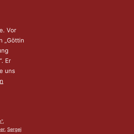
e. Vor
n „Göttin
ung
. Er
ie uns
en
e
re
ller
n"
,
ker
,
Sergej