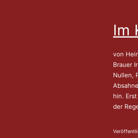
Im 
von Hein
Brauer I
Nullen, 
Absahner
hin. Ers
der Rege
Veröffentl