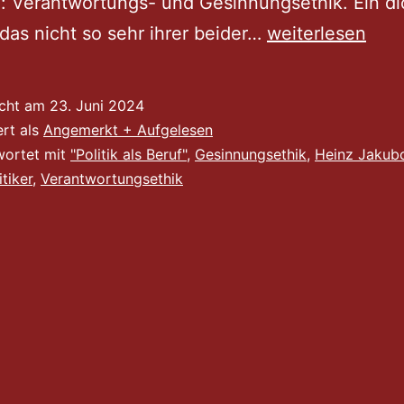
: Verantwortungs- und Gesinnungsethik. Ein d
Ein
t das nicht so sehr ihrer beider…
weiterlesen
dickes
Brett
icht am
23. Juni 2024
ert als
Angemerkt + Aufgelesen
wortet mit
"Politik als Beruf"
,
Gesinnungsethik
,
Heinz Jakub
itiker
,
Verantwortungsethik