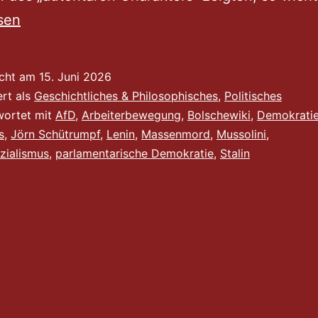
sen
icht am
15. Juni 2026
ert als
Geschichtliches & Philosophisches
,
Politisches
wortet mit
AfD
,
Arbeiterbewegung
,
Bolschewiki
,
Demokratie
s
,
Jörn Schütrumpf
,
Lenin
,
Massenmord
,
Mussolini
,
zialismus
,
parlamentarische Demokratie
,
Stalin