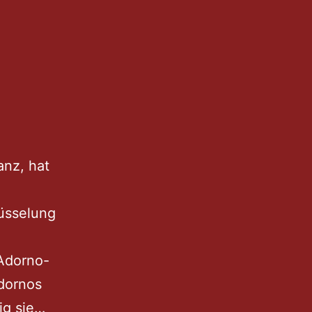
anz, hat
lüsselung
 Adorno-
dornos
Hilflose
ig sie…