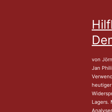
Hil
Dem
von Jörn
Jan Phil
Verwendb
heutiger
Widerspr
Lagers.
Analysen