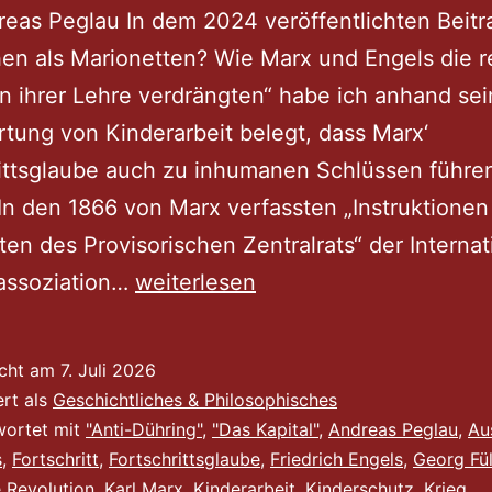
eas Peglau In dem 2024 veröffentlichten Beitr
n als Marionetten? Wie Marx und Engels die r
n ihrer Lehre verdrängten“ habe ich anhand sei
tung von Kinderarbeit belegt, dass Marx‘
ittsglaube auch zu inhumanen Schlüssen führe
In den 1866 von Marx verfassten „Instruktionen 
ten des Provisorischen Zentralrats“ der Interna
„Krieg
rassoziation…
weiterlesen
als
große
icht am
7. Juli 2026
Gesamtaufgabe…“
ert als
Geschichtliches & Philosophisches
Ergänzung
wortet mit
"Anti-Dühring"
,
"Das Kapital"
,
Andreas Peglau
,
Au
s
,
Fortschritt
,
Fortschrittsglaube
,
Friedrich Engels
,
Georg Fü
zu
e Revolution
,
Karl Marx
,
Kinderarbeit
,
Kinderschutz
,
Krieg
,