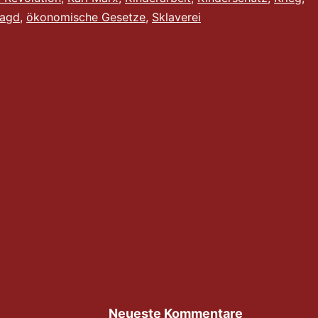
meiner
jagd
,
ökonomische Gesetze
,
Sklaverei
Marx-
Kritik
Neueste Kommentare