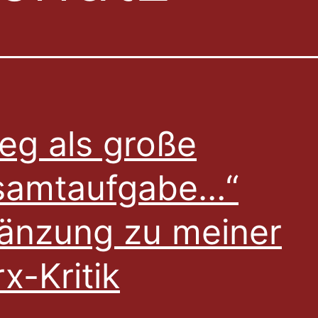
ieg als große
samtaufgabe…“
änzung zu meiner
x-Kritik