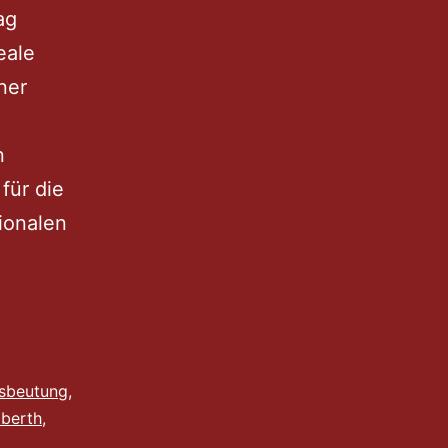
ag
eale
ner
n
für die
tionalen
sbeutung
,
lberth
,