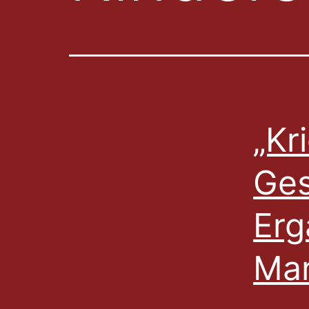
„Kr
Ge
Erg
Mar