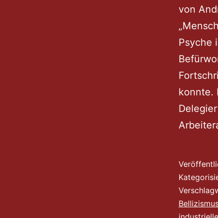
von Andr
„Mensche
Psyche i
Befürwor
Fortschr
konnte. 
Delegier
Arbeite
Veröffentl
Kategorisi
Verschlag
Bellizismu
industriell