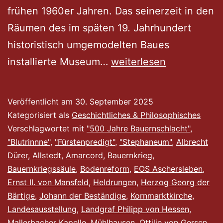
frühen 1960er Jahren. Das seinerzeit in den
Räumen des im späten 19. Jahrhundert
historistisch umgemodelten Baues
Auf
installierte Museum…
weiterlesen
Müntzers
Spuren
Veröffentlicht am
30. September 2025
Kategorisiert als
Geschichtliches & Philosophisches
Verschlagwortet mit
"500 Jahre Bauernschlacht"
,
"Blutrinnne"
,
"Fürstenpredigt"
,
"Stephaneum"
,
Albrecht
Dürer
,
Allstedt
,
Amarcord
,
Bauernkrieg
,
Bauernkriegssäule
,
Bodenreform
,
EOS Aschersleben
,
Ernst II. von Mansfeld
,
Heldrungen
,
Herzog Georg der
Bärtige
,
Johann der Beständige
,
Kornmarktkirche
,
Landesausstellung
,
Landgraf Philipp von Hessen
,
Mallerbacher Kapelle
,
Mühlhausen
,
Ottilie von Gersen
,