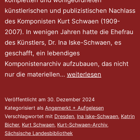
künstlerischen und publizistischen Nachlass
des Komponisten Kurt Schwaen (1909-
2007). In wenigen Jahren hatte die Ehefrau
des Künstlers, Dr. Ina Iske-Schwaen, es
geschafft, ein lebendiges
Komponistenarchiv aufzubauen, das nicht
Perspektiven
nur die materiellen…
weiterlesen
für
das
Veröffentlicht am
30. Dezember 2024
Kurt-
Kategorisiert als
Angemerkt + Aufgelesen
Schwaen-
Verschlagwortet mit
Dresden
,
Ina Iske-Schwaen
,
Katrin
Bicher
,
Kurt Schwaen
,
Kurt-Schwaen-Archiv
,
Archiv
Sächsische Landesbibliothek