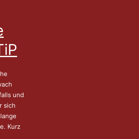
e
TiP
che
wach
falls und
r sich
 lange
e. Kurz