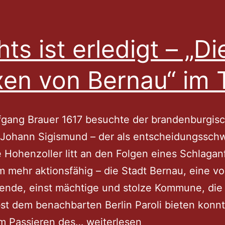
hts ist erledigt – „Di
en von Bernau“ im 
fgang Brauer 1617 besuchte der brandenburgis
t Johann Sigismund – der als entscheidungssch
 Hohenzoller litt an den Folgen eines Schlagan
 mehr aktionsfähig – die Stadt Bernau, eine vo
ende, einst mächtige und stolze Kommune, die
bst dem benachbarten Berlin Paroli bieten konnt
Nichts
m Passieren des…
weiterlesen