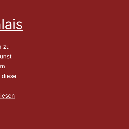
lais
h zu
unst
im
 diese
rlesen