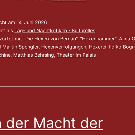
ist
erledigt
icht am
14. Juni 2026
–
ert als
Tag- und Nachtkritiken - Kulturelles
„Die
wortet mit
"Die Hexen von Bernau"
,
"Hexenhammer"
,
Alina 
l Martin Spengler
,
Hexenverfolgungen
,
Hexerei
,
Ildiko Bogn
Hexen
chine
,
Matthias Behrsing
,
Theater im Palais
von
Bernau“
im
TiP
 der Macht der