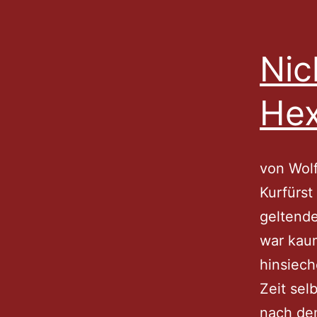
Nic
Hex
von Wol
Kurfürs
geltende
war kaum
hinsiech
Zeit sel
nach de