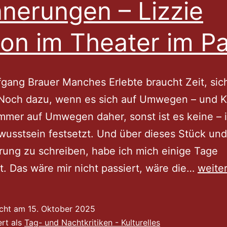
nnerungen – Lizzie
on im Theater im Pa
gang Brauer Manches Erlebte braucht Zeit, sic
 Noch dazu, wenn es sich auf Umwegen – und K
mer auf Umwegen daher, sonst ist es keine – 
usstsein festsetzt. Und über dieses Stück und
rung zu schreiben, habe ich mich einige Tage
Von
. Das wäre mir nicht passiert, wäre die…
weite
der
Macht
icht am
15. Oktober 2025
der
ert als
Tag- und Nachtkritiken - Kulturelles