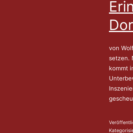
Eri
Dor
von Wolf
setzen.
kommt im
Unterbew
Inszenie
gescheut
Veröffentl
Kategorisi