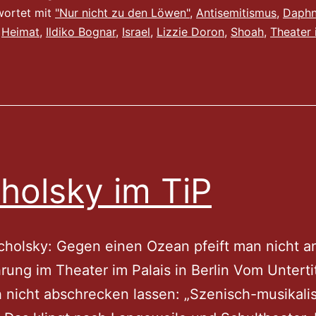
Erinn
wortet mit
"Nur nicht zu den Löwen"
,
Antisemitismus
,
Daph
,
Heimat
,
Ildiko Bognar
,
Israel
,
Lizzie Doron
,
Shoah
,
Theater 
–
Lizzie
Doron
im
Theat
im
holsky im TiP
Palais
cholsky: Gegen einen Ozean pfeift man nicht an
rung im Theater im Palais in Berlin Vom Untertit
 nicht abschrecken lassen: „Szenisch-musikali