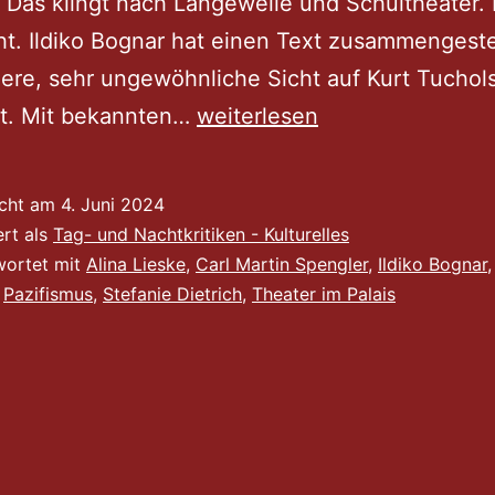
 Das klingt nach Langeweile und Schultheater. I
ht. Ildiko Bognar hat einen Text zusammengestel
ere, sehr ungewöhnliche Sicht auf Kurt Tuchol
Tucholsky
t. Mit bekannten…
weiterlesen
im
TiP
icht am
4. Juni 2024
ert als
Tag- und Nachtkritiken - Kulturelles
wortet mit
Alina Lieske
,
Carl Martin Spengler
,
Ildiko Bognar
,
Pazifismus
,
Stefanie Dietrich
,
Theater im Palais