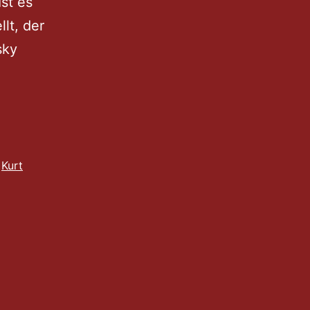
st es
lt, der
sky
,
Kurt