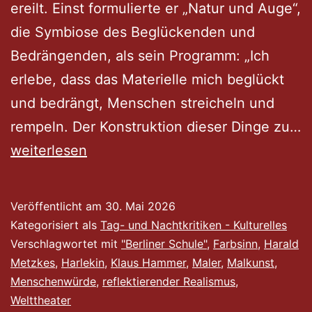
ereilt. Einst formulierte er „Natur und Auge“,
die Symbiose des Beglückenden und
Bedrängenden, als sein Programm: „Ich
erlebe, dass das Materielle mich beglückt
und bedrängt, Menschen streicheln und
rempeln. Der Konstruktion dieser Dinge zu…
Der
weiterlesen
Maler
als
Veröffentlicht am
30. Mai 2026
Beobachter
Kategorisiert als
Tag- und Nachtkritiken - Kulturelles
eines
Verschlagwortet mit
"Berliner Schule"
,
Farbsinn
,
Harald
Metzkes
,
Harlekin
,
Klaus Hammer
,
Maler
,
Malkunst
,
Welttheaters
Menschenwürde
,
reflektierender Realismus
,
Welttheater