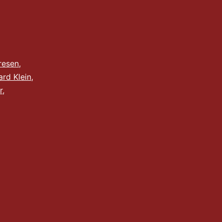
resen
,
ard Klein
,
r
,