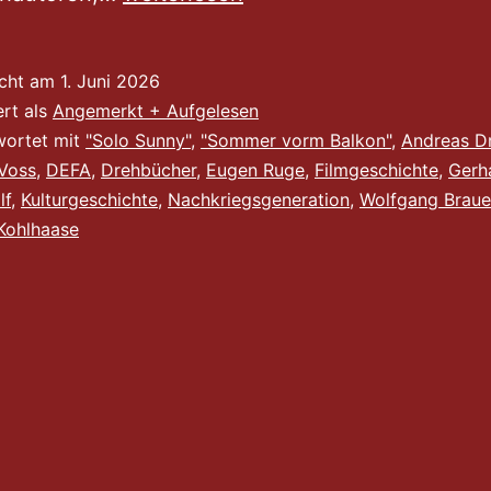
ist
man
icht am
1. Juni 2026
immer
ert als
Angemerkt + Aufgelesen
klüger“
wortet mit
"Solo Sunny"
,
"Sommer vorm Balkon"
,
Andreas D
 Voss
,
DEFA
,
Drehbücher
,
Eugen Ruge
,
Filmgeschichte
,
Gerh
lf
,
Kulturgeschichte
,
Nachkriegsgeneration
,
Wolfgang Braue
Kohlhaase