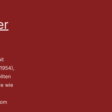
er
it
(1954),
llten
le wie
vom