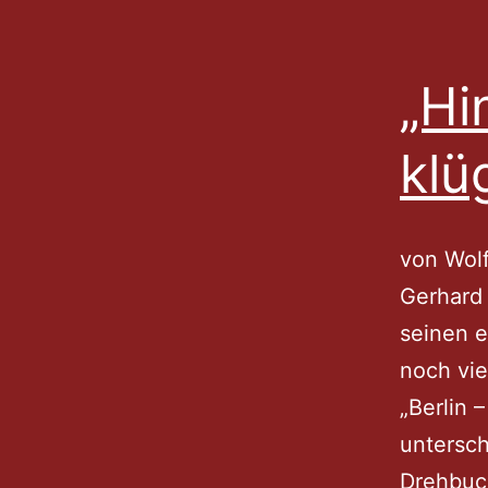
„Hi
klü
von Wolf
Gerhard 
seinen e
noch vie
„Berlin 
untersch
Drehbuc