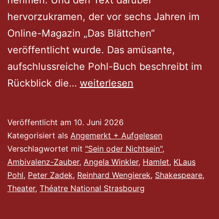
hervorzukramen, der vor sechs Jahren im
Online-Magazin „Das Blättchen“
veröffentlicht wurde. Das amüsante,
aufschlussreiche Pohl-Buch beschreibt im
Zadek-
Rückblick die…
weiterlesen
Familie
auf
Veröffentlicht am
10. Juni 2026
Shakespeare-
Kategorisiert als
Angemerkt + Aufgelesen
Expedition
Verschlagwortet mit
"Sein oder Nichtsein"
,
Ambivalenz-Zauber
,
Angela Winkler
,
Hamlet
,
KLaus
Pohl
,
Peter Zadek
,
Reinhard Wengierek
,
Shakespeare
,
Theater
,
Théatre National Strasbourg