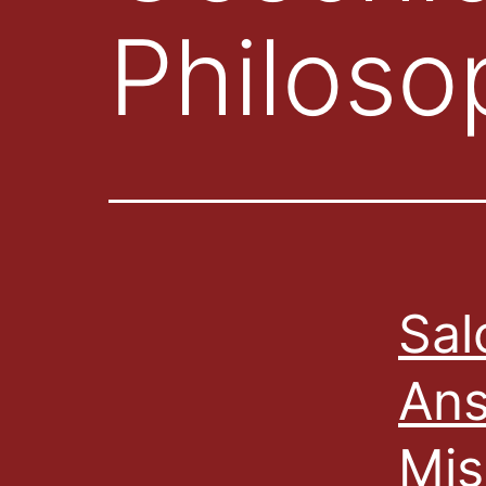
Philoso
Sal
Ans
Mis