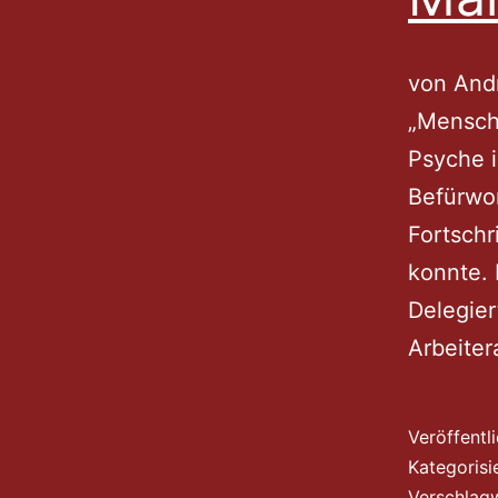
von Andr
„Mensche
Psyche i
Befürwor
Fortschr
konnte. 
Delegier
Arbeite
Veröffentl
Kategorisi
Verschlag