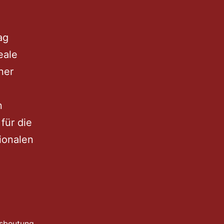
ag
eale
ner
n
für die
tionalen
sbeutung
,