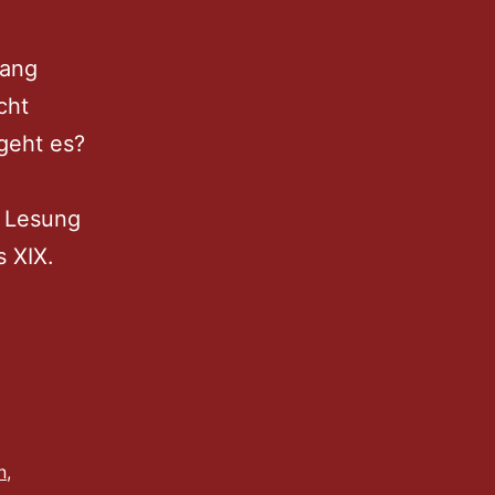
gang
cht
geht es?
r Lesung
 XIX.
n
,