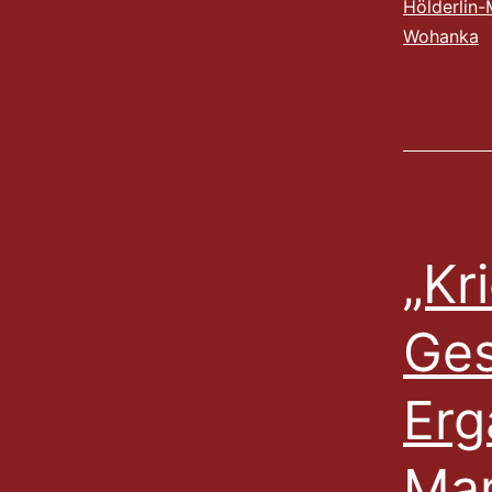
Hölderlin-
Wohanka
„Kr
Ge
Erg
Mar