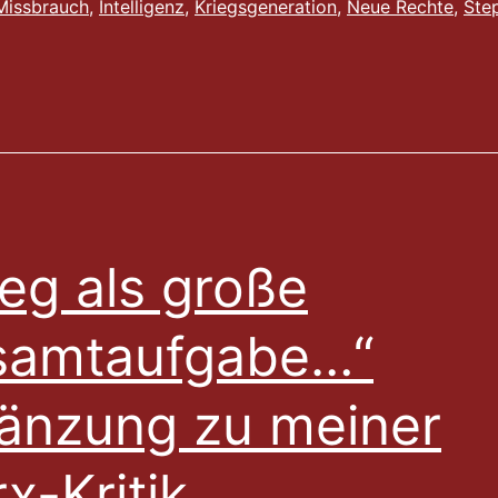
Missbrauch
,
Intelligenz
,
Kriegsgeneration
,
Neue Rechte
,
Ste
ieg als große
samtaufgabe…“
änzung zu meiner
x-Kritik