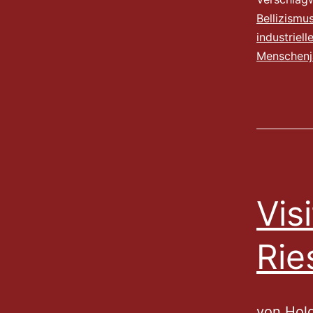
Bellizismu
industriell
Menschen
Vis
Rie
von Holg