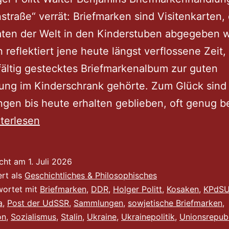
straße“ verrät: Briefmarken sind Visitenkarten,
aten der Welt in den Kinderstuben abgegeben 
 reflektiert jene heute längst verflossene Zeit, 
fältig gestecktes Briefmarkenalbum zur guten
ung im Kinderschrank gehörte. Zum Glück sind
en bis heute erhalten geblieben, oft genug b
itenkarte
terlesen
es
senlandes
icht am
1. Juli 2026
ert als
Geschichtliches & Philosophisches
wortet mit
Briefmarken
,
DDR
,
Holger Politt
,
Kosaken
,
KPdS
a
,
Post der UdSSR
,
Sammlungen
,
sowjetische Briefmarken
,
on
,
Sozialismus
,
Stalin
,
Ukraine
,
Ukrainepolitik
,
Unionsrepub