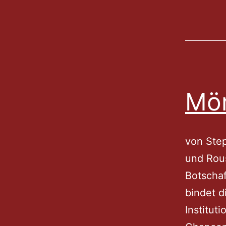
Mör
von Ste
und Rous
Botschaf
bindet d
Institut