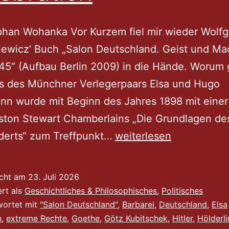
phan Wohanka Vor Kurzem fiel mir wieder Wolf
ewicz‘ Buch „Salon Deutschland. Geist und Ma
5“ (Aufbau Berlin 2009) in die Hände. Worum 
s des Münchner Verlegerpaars Elsa und Hugo
nn wurde mit Beginn des Jahres 1898 mit eine
ston Stewart Chamberlains „Die Grundlagen des
Salon
derts“ zum Treffpunkt…
weiterlesen
Deutschland
oder
icht am
23. Juli 2026
Anschwellender
ert als
Geschichtliches & Philosophisches
,
Politisches
Hölderlin-
wortet mit
"Salon Deutschland"
,
Barbarei
,
Deutschland
,
Elsa
n
,
extreme Rechte
,
Goethe
,
Götz Kubitschek
,
Hitler
,
Hölderli
Missbrauch