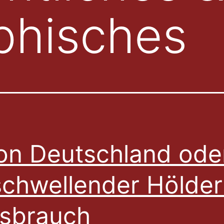
phisches
on Deutschland ode
chwellender Hölderl
sbrauch