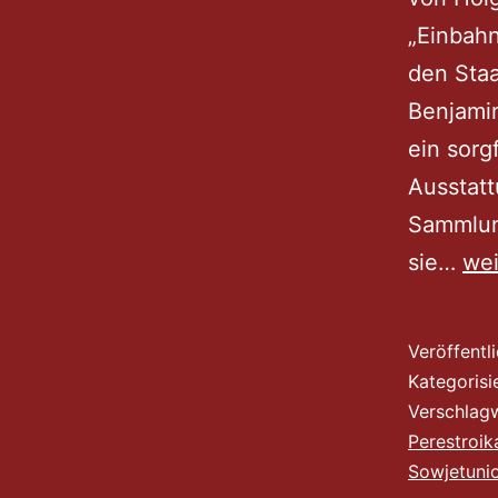
„Einbahn
den Sta
Benjamin
ein sorg
Ausstatt
Sammlung
Vis
sie…
wei
ein
Rie
Veröffentl
Kategorisi
Verschlag
Perestroik
Sowjetuni