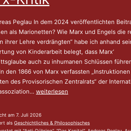
eas Peglau In dem 2024 veröffentlichten Beitr
n als Marionetten? Wie Marx und Engels die r
n ihrer Lehre verdrängten“ habe ich anhand sei
tung von Kinderarbeit belegt, dass Marx‘
ittsglaube auch zu inhumanen Schlüssen führe
In den 1866 von Marx verfassten „Instruktionen 
ten des Provisorischen Zentralrats“ der Interna
„Krieg
rassoziation…
weiterlesen
als
große
icht am
7. Juli 2026
Gesamtaufgabe…“
ert als
Geschichtliches & Philosophisches
wortet mit
"Anti-Dühring"
,
"Das Kapital"
,
Andreas Peglau
,
Au