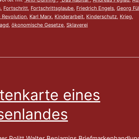
Ergänzung
s
,
Fortschritt
,
Fortschrittsglaube
,
Friedrich Engels
,
Georg Fü
zu
e Revolution
,
Karl Marx
,
Kinderarbeit
,
Kinderschutz
,
Krieg
,
meiner
jagd
,
ökonomische Gesetze
,
Sklaverei
Marx-
Kritik
itenkarte eines
senlandes
er Politt Walter Benjamins Briefmarkenhandlung