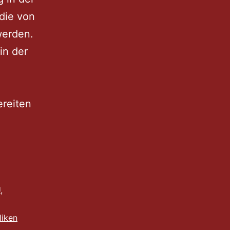
 die von
werden.
in der
ereiten
U
,
liken