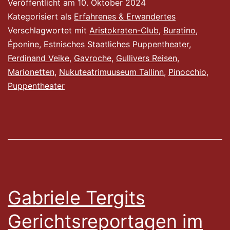
Veröffentlicht am
10. Oktober 2024
In
Kategorisiert als
Erfahrenes & Erwandertes
einer
Verschlagwortet mit
Aristokraten-Club
,
Buratino
,
Éponine
,
Estnisches Staatliches Puppentheater
,
Zauberwelt
Ferdinand Veike
,
Gavroche
,
Gullivers Reisen
,
Marionetten
,
Nukuteatrimuuseum Tallinn
,
Pinocchio
,
Puppentheater
Gabriele Tergits
Gerichtsreportagen im