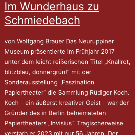
Im Wunderhaus zu
(Auszüg
Schmiedebach
von Wolfgang Brauer Das Neuruppiner
Museum präsentierte im Frühjahr 2017
unter dem leicht reißerischen Titel „Knallrot,
blitzblau, donnergrün!“ mit der
Sonderausstellung „Faszination
Papiertheater“ die Sammlung Rüdiger Koch.
Koch – ein äußerst kreativer Geist – war der
Gründer des in Berlin beheimateten
Papiertheaters „Invisius“. Tragischerweise
verstarb er 2023 mit nur 56 Jahren. Der