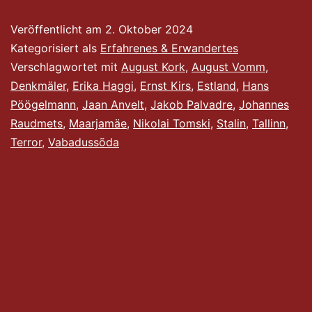
–
Veröffentlicht am
2. Oktober 2024
Der
Kategorisiert als
Erfahrenes & Erwandertes
„Denkmalfriedhof“
Verschlagwortet mit
August Kork
,
August Vomm
,
Denkmäler
,
Erika Haggi
,
Ernst Kirs
,
Estland
,
Hans
von
Pöögelmann
,
Jaan Anvelt
,
Jakob Palvadre
,
Johannes
Maarjamäe
Raudmets
,
Maarjamäe
,
Nikolai Tomski
,
Stalin
,
Tallinn
,
Terror
,
Vabadussõda