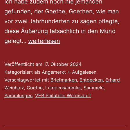
Ich habe zudem noch nie jemanden
gefunden, der Goethe, Goethen, wie man
vor zwei Jahrhunderten zu sagen pflegte,
diese Äußerung tatsächlich in den Mund
Lupe
gelegt…
weiterlesen
her!
Eine
Veröffentlicht am
17. Oktober 2024
Betrachtung
Kategorisiert als
Angemerkt + Aufgelesen
des
Verschlagwortet mit
Briefmarken
,
Entdecken
,
Erhard
Weinholz
,
Goethe
,
Lumpensammler
,
Sammeln
,
Sammelns
Sammlungen
,
VEB Philatelie Wermsdorf
und
meiner
Sammlungen