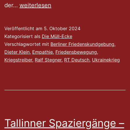
Konzert
der…
weiterlesen
der
falschen
Veröffentlicht am
5. Oktober 2024
Stimmen
Kategorisiert als
Die Müll-Ecke
Verschlagwortet mit
Berliner Friedenskundgebung
,
Dieter Klein
,
Empathie
,
Friedensbewegung
,
Kriegstreiber
,
Ralf Stegner
,
RT Deutsch
,
Ukrainekrieg
Tallinner Spaziergänge –