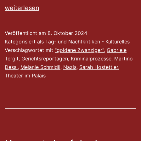
Tergits
weiterlesen
Gerichtsre
im
Veröffentlicht am
8. Oktober 2024
Theater
Kategorisiert als
Tag- und Nachtkritiken - Kulturelles
Verschlagwortet mit
"goldene Zwanziger"
,
Gabriele
Tergit
,
Gerichtsreportagen
,
Kriminalprozesse
,
Martino
Dessi
,
Melanie Schmidli
,
Nazis
,
Sarah Hostettler
,
Theater im Palais