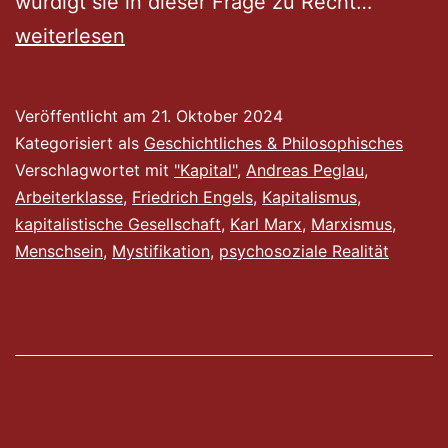
Mensch
würdigt sie in dieser Frage zu Recht…
als
weiterlesen
Marione
Wie
Veröffentlicht am
21. Oktober 2024
Marx
Kategorisiert als
Geschichtliches & Philosophisches
und
Verschlagwortet mit
"Kapital"
,
Andreas Peglau
,
Arbeiterklasse
,
Friedrich Engels
,
Kapitalismus
,
Engels
kapitalistische Gesellschaft
,
Karl Marx
,
Marxismus
,
die
Menschsein
,
Mystifikation
,
psychosoziale Realität
reale
Psyche
in
ihrer
Lehre
verdrän